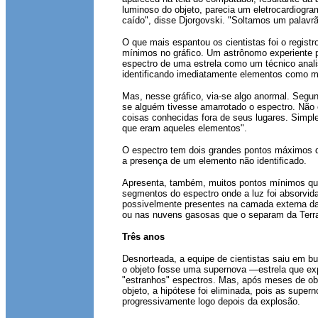
luminoso do objeto, parecia um eletrocardiogr
caído", disse Djorgovski. "Soltamos um palavrã
O que mais espantou os cientistas foi o regist
mínimos no gráfico. Um astrônomo experiente p
espectro de uma estrela como um técnico anali
identificando imediatamente elementos como m
Mas, nesse gráfico, via-se algo anormal. Segu
se alguém tivesse amarrotado o espectro. Não
coisas conhecidas fora de seus lugares. Simp
que eram aqueles elementos".
O espectro tem dois grandes pontos máximos 
a presença de um elemento não identificado.
Apresenta, também, muitos pontos mínimos qu
segmentos do espectro onde a luz foi absorvid
possivelmente presentes na camada externa da
ou nas nuvens gasosas que o separam da Terr
Três anos
Desnorteada, a equipe de cientistas saiu em b
o objeto fosse uma supernova —estrela que exp
"estranhos" espectros. Mas, após meses de ob
objeto, a hipótese foi eliminada, pois as supe
progressivamente logo depois da explosão.