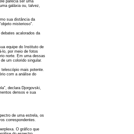
 ele parecia ser uma
 uma galáxia ou, talvez,
smo sua distância da
objeto misterioso".
e debates acalorados da
ua equipe do Instituto de
zá-lo, por meio de fotos
fério norte. Em uma dessas
de um colorido singular.
m telescópio mais potente.
ério com a análise do
a", declara Djorgovski,
ementos densos e sua
ectro de uma estrela, os
vos correspondentes.
erplexa. O gráfico que
análise do espectro