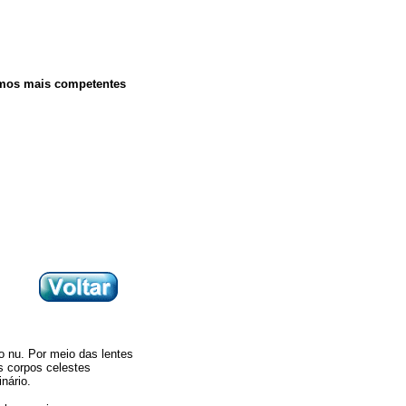
omos mais competentes
...........
o nu. Por meio das lentes
s corpos celestes
nário.