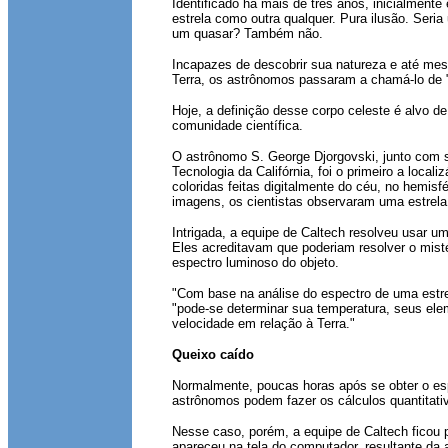
Identificado há mais de três anos, inicialmente
estrela como outra qualquer. Pura ilusão. Seria
um quasar? Também não.
Incapazes de descobrir sua natureza e até me
Terra, os astrônomos passaram a chamá-lo de "
Hoje, a definição desse corpo celeste é alvo d
comunidade científica.
O astrônomo S. George Djorgovski, junto com s
Tecnologia da Califórnia, foi o primeiro a locali
coloridas feitas digitalmente do céu, no hemis
imagens, os cientistas observaram uma estrela 
Intrigada, a equipe de Caltech resolveu usar u
Eles acreditavam que poderiam resolver o mist
espectro luminoso do objeto.
"Com base na análise do espectro de uma estrel
"pode-se determinar sua temperatura, seus el
velocidade em relação à Terra."
Queixo caído
Normalmente, poucas horas após se obter o esp
astrônomos podem fazer os cálculos quantitati
Nesse caso, porém, a equipe de Caltech ficou p
apareceu na tela do computador, resultante da 