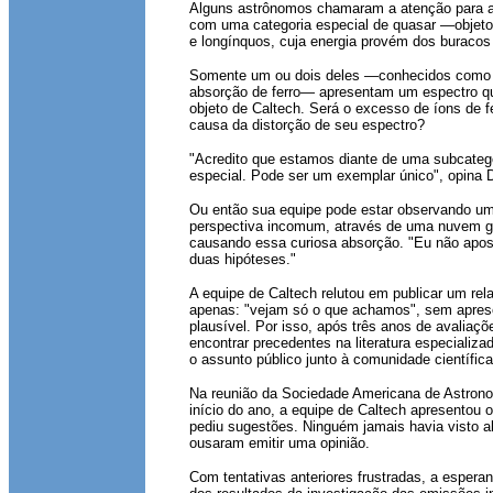
Alguns astrônomos chamaram a atenção para 
com uma categoria especial de quasar —objetos
e longínquos, cuja energia provém dos buracos
Somente um ou dois deles —conhecidos como
absorção de ferro— apresentam um espectro 
objeto de Caltech. Será o excesso de íons de fe
causa da distorção de seu espectro?
"Acredito que estamos diante de uma subcateg
especial. Pode ser um exemplar único", opina D
Ou então sua equipe pode estar observando u
perspectiva incomum, através de uma nuvem g
causando essa curiosa absorção. "Eu não apo
duas hipóteses."
A equipe de Caltech relutou em publicar um rel
apenas: "vejam só o que achamos", sem apres
plausível. Por isso, após três anos de avaliaç
encontrar precedentes na literatura especializad
o assunto público junto à comunidade científica
Na reunião da Sociedade Americana de Astron
início do ano, a equipe de Caltech apresentou 
pediu sugestões. Ninguém jamais havia visto a
ousaram emitir uma opinião.
Com tentativas anteriores frustradas, a espera