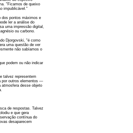
ama. "Ficamos de queixo
o impublicável."
ro dos pontos máximos e
ode ler a análise do
sa uma impressão digital,
agnésio ou carbono.
ndo Djorgovski, "é como
 era uma questão de ver
lesmente não sabíamos o
que podem ou não indicar
e talvez representem
a por outros elementos —
 atmosfera desse objeto
a.
usca de respostas. Talvez
lodiu e que gera
servação contínua do
rnovas desaparecem