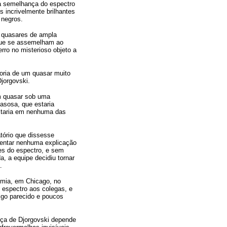
a semelhança do espectro
 incrivelmente brilhantes
 negros.
 quasares de ampla
que se assemelham ao
rro no misterioso objeto a
oria de um quasar muito
jorgovski.
m quasar sob uma
asosa, que estaria
staria em nenhuma das
atório que dissesse
entar nenhuma explicação
ões do espectro, e sem
a, a equipe decidiu tornar
.
omia, em Chicago, no
o espectro aos colegas, e
lgo parecido e poucos
nça de Djorgovski depende