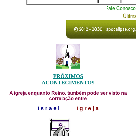
Fale Conosco. Ma
Últim
PRÓXIMOS
ACONTECIMENTO
S
A igreja enquanto Reino, também pode ser visto na
correlação entre
I s r a e l
I g r e j a