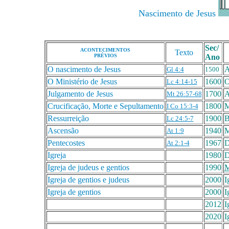
Nascimento de Jesus
Sec/
ACONTECIMENTOS
Texto
PRÉVIOS
Ano
O nascimento de Jesus
A
Gl 4:4
1500
O Ministério de Jesus
1600
O
Lc 4:14-15
Julgamento de Jesus
1700
A
Mt 26:57-68
Crucificação, Morte e Sepultamento
1800
M
I Co 15:3-4
Ressurreição
1900
B
Lc 24:5-7
Ascensão
1940
M
At 1:9
Pentecostes
1967
D
At 2:1-4
Igreja
1980
D
Igreja de judeus e gentios
1990
M
Igreja de gentios e judeus
2000
I
Igreja de gentios
2000
I
2012
I
2020
I