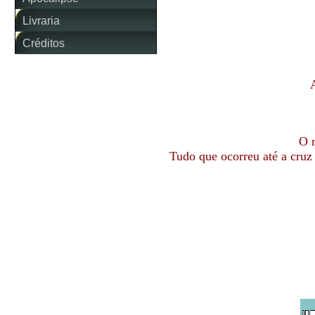
Livraria
Créditos
O r
Tudo que ocorreu até a cruz v