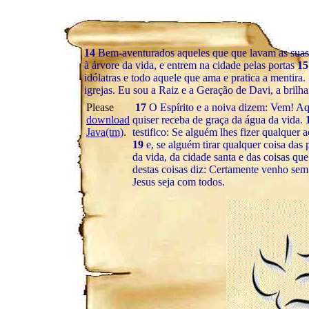
14
Bem-aventurados aqueles que que lavam as suas 
à árvore da vida, e entrem na cidade pelas portas
1
idólatras e todo aquele que ama e pratica a mentira.
igrejas. Eu sou a Raiz e a Geração de Davi, a brilh
Please
17
O Espírito e a noiva dizem: Vem! Aq
download
quiser receba de graça da água da vida.
Java(tm)
.
testifico: Se alguém lhes fizer qualquer a
19
e, se alguém tirar qualquer coisa das 
da vida, da cidade santa e das coisas que
destas coisas diz: Certamente venho s
Jesus seja com todos.