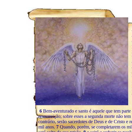
6
Bem-aventurado e santo é aquele que tem parte 
ressurreição; sobre esses a segunda morte não tem 
contrário, serão sacerdotes de Deus e de Cristo e 
mil anos.
7
Quando, porém, se completarem os mil