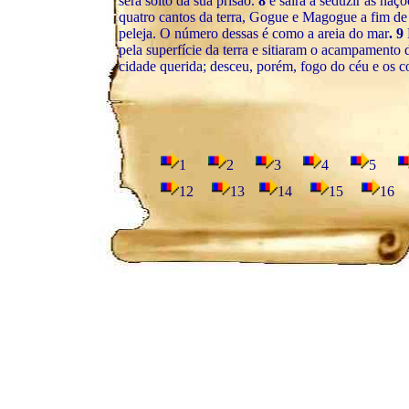
será solto da sua prisão.
8
e sairá a seduzir as naç
quatro cantos da terra, Gogue e Magogue a fim de 
peleja. O número dessas é como a areia do mar
. 9
pela superfície da terra e sitiaram o acampamento 
cidade querida; desceu, porém, fogo do céu e os 
1
2
3
4
5
12
13
14
15
16