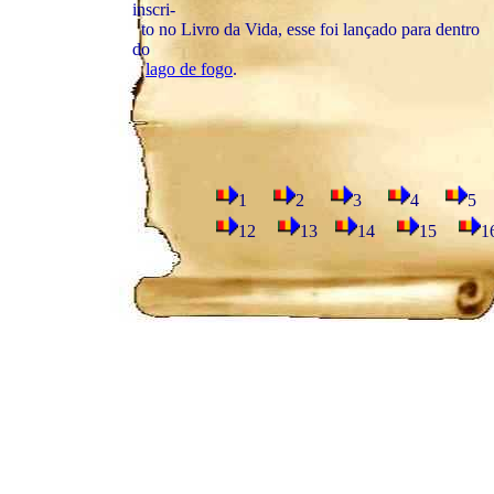
inscri-
to no Livro da Vida, esse foi lançado para dentro
do
lago de fogo
.
1
2
3
4
12
13
14
15