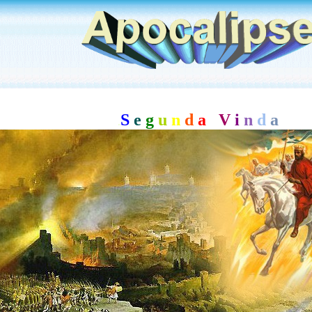
S
e
g
u
n
d
a
V
i
n
d
a
.